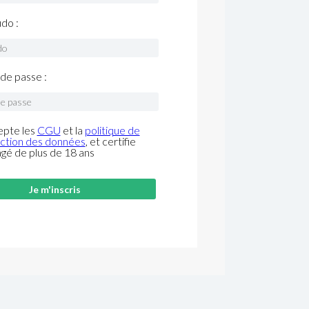
do :
de passe :
epte les
CGU
et la
politique de
ction des données
, et certifie
âgé de plus de 18 ans