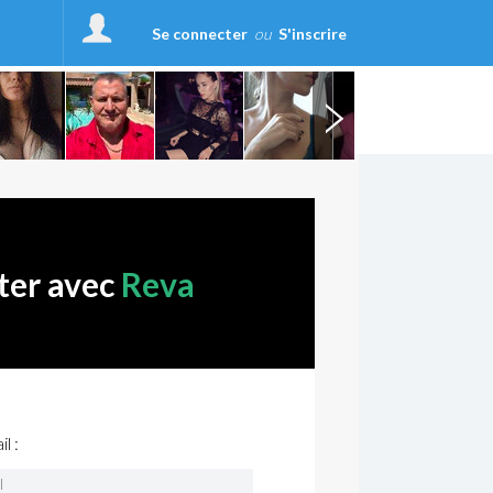
Se connecter
ou
S'inscrire
ter avec
Reva
l :