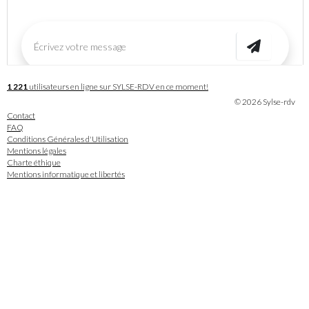
1 221
utilisateurs en ligne sur SYLSE-RDV en ce moment!
© 2026 Sylse-rdv
Contact
FAQ
Conditions Générales d'Utilisation
Mentions légales
Charte éthique
Mentions informatique et libertés